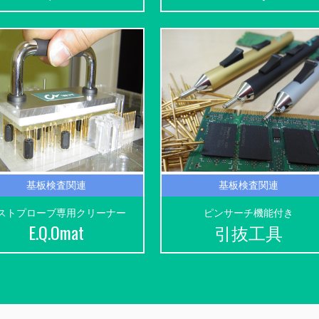
基板検査関連
基板検査関連
ストプローブ専用クリーナー
ピンサーチ機能付き
E.Q.Omat
引抜工具