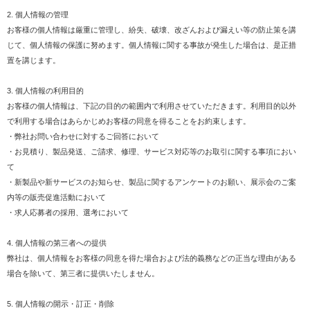
2. 個人情報の管理
お客様の個人情報は厳重に管理し、紛失、破壊、改ざんおよび漏えい等の防止策を講
じて、個人情報の保護に努めます。個人情報に関する事故が発生した場合は、是正措
置を講じます。
3. 個人情報の利用目的
お客様の個人情報は、下記の目的の範囲内で利用させていただきます。利用目的以外
で利用する場合はあらかじめお客様の同意を得ることをお約束します。
・弊社お問い合わせに対するご回答において
・お見積り、製品発送、ご請求、修理、サービス対応等のお取引に関する事項におい
て
・新製品や新サービスのお知らせ、製品に関するアンケートのお願い、展示会のご案
内等の販売促進活動において
・求人応募者の採用、選考において
4. 個人情報の第三者への提供
弊社は、個人情報をお客様の同意を得た場合および法的義務などの正当な理由がある
場合を除いて、第三者に提供いたしません。
5. 個人情報の開示・訂正・削除