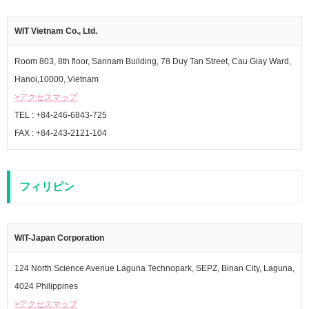
WIT Vietnam Co., Ltd.
Room 803, 8th floor, Sannam Building, 78 Duy Tan Street, Cau Giay Ward,
Hanoi,10000, Vietnam
>アクセスマップ
TEL : +84-246-6843-725
FAX : +84-243-2121-104
フィリピン
WIT-Japan Corporation
124 North Science Avenue Laguna Technopark, SEPZ, Binan City, Laguna,
4024 Philippines
>アクセスマップ