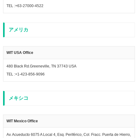
TEL :+63-27000-4522
アメリカ
WIT USA Office
480 Black Rd.Greeneville, TN 37743 USA
TEL :+1-423-856-9096
メキシコ
WIT Mexico Office
Av. Acueducto 6075 A Local 4, Esq. Periférico, Col. Fracc. Puerta de Hierro,