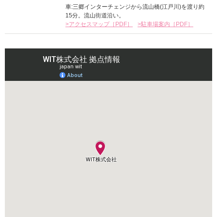
車:三郷インターチェンジから流山橋(江戸川)を渡り約
15分。流山街道沿い。
>アクセスマップ［PDF］
>駐車場案内［PDF］